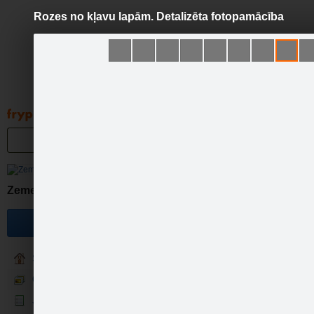
Rozes no kļavu lapām. Detalizēta fotopamācība
Pāriet
uz
saturu
Galleries
Applications
Groups
Pa
Rozes
Zeme
Become a fan
Sākumlapa
Galerija
Jaunumi