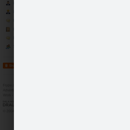
Partneri
Darbinieki
Runā
Mājīguma Galerijas a…
Kontakti
Runā
Sekotāji
Share
Mājīguma Galerijas a…
Frype.com services
Help
Contact
Advertising
Work
More
© 2004 - 2026 Frype.com