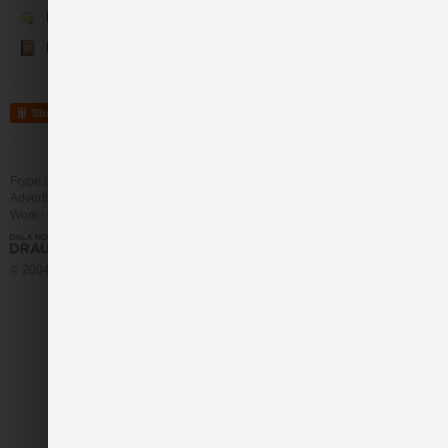
Runā
Kontakti
Share
Tā arī beigās nesapr…
Frype.com services
Help
Contact
Advertising
Work
More
© 2004 - 2026 Frype.com
Ar stikla sienu noda…