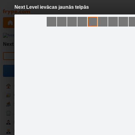
Next Level ievācas jaunās telpās
Pāriet
uz
saturu
Galleries
Applications
Groups
Pa
Next Level
Official page
Become a fan
Sākumlapa
Galerija
Sekotāji
Jaunumi
Grims ar Ilzi jau ie…
Partneri
Darbinieki