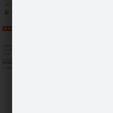
Runā
Kontakti
Share
Pirmais reālais uzde…
Frype.com services
Help
Contact
Advertising
Work
More
© 2004 - 2026 Frype.com
Šaušana pa bundžām a…