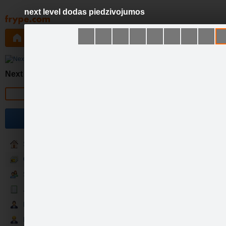
next level dodas piedzivojumos
Pāriet
uz
saturu
Galleries
Applications
Groups
Pa
Next Level
Official page
Become a fan
Sākumlapa
Galerija
Sekotāji
Jaunumi
Pēdējais laivu trio,…
Partneri
Darbinieki