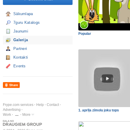
Sākumlapa
7guru Katalogs
Jaunumi
Popular
Galerija
Partneri
Kontakti
Events
Share
Frype.com services
Help
Contact
Advertising
1. aprīļa zīmolu joku tops
Work
More