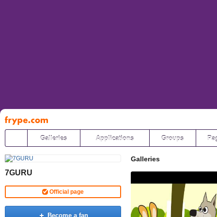
Pāriet
uz
saturu
Galleries
Applications
Groups
Pa
Galleries
7GURU
Official page
Become a fan