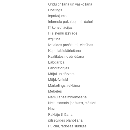
Grīdu tīrīšana un vaskošana
Hostings
Iepakojums
Interneta pakalpojumi, datori
IT konsultācijas
IT sistēmu izstrāde
Izglītība
Izklaides pasākumi, viesības
Kapu labiekārtošana
Kvalitātes novērtēšana
Labdarība
Laboratorijas
Mājai un dārzam
Mājdzīvnieki
Mārketings, reklāma
Mēbeles
Namu apsaimniekošana
Nekustamais īpašums, mākleri
Novads
Paklāju tīrīšana
pilsētvides plānošana
Pulciņi, radošās studijas