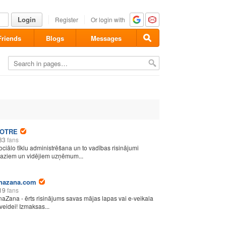
Login
Register
Or login with
Friends
Blogs
Messages
OTRE
83
fans
ociālo tīklu administrēšana un to vadības risinājumi
aziem un vidējiem uzņēmum...
nazana.com
19
fans
naZana - ērts risinājums savas mājas lapas vai e-veikala
zveidei! Izmaksas...