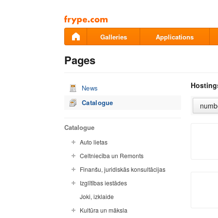
Pāriet
uz
saturu
Galleries
Applications
Pages
Hosting
News
Catalogue
Catalogue
Auto lietas
Celtniecība un Remonts
Finanšu, juridiskās konsultācijas
Izglītības iestādes
Joki, izklaide
Kultūra un māksla