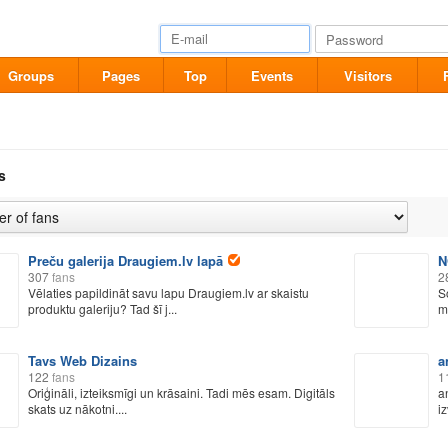
Groups
Pages
Top
Events
Visitors
s
Preču galerija Draugiem.lv lapā
N
307
fans
2
Vēlaties papildināt savu lapu Draugiem.lv ar skaistu
S
produktu galeriju? Tad šī j...
m
Tavs Web Dizains
a
122
fans
1
Oriģināli, izteiksmīgi un krāsaini. Tadi mēs esam. Digitāls
a
skats uz nākotni....
i