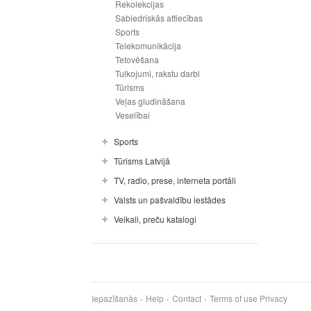
Rekolekcijas
Sabiedriskās attiecības
Sports
Telekomunikācija
Tetovēšana
Tulkojumi, rakstu darbi
Tūrisms
Veļas gludināšana
Veselībai
Sports
Tūrisms Latvijā
TV, radio, prese, interneta portāli
Valsts un pašvaldību iestādes
Veikali, preču katalogi
Iepazīšanās
Help
Contact
Terms of use
Privacy