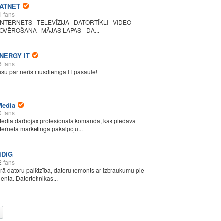
ATNET
1
fans
 INTERNETS - TELEVĪZIJA - DATORTĪKLI - VIDEO
OVĒROŠANA - MĀJAS LAPAS - DA...
NERGY IT
6
fans
ūsu partneris mūsdienīgā IT pasaulē!
Media
0
fans
Media darbojas profesionāla komanda, kas piedāvā
nterneta mārketinga pakalpoju...
iDiG
2
fans
trā datoru palīdzība, datoru remonts ar izbraukumu pie
lienta. Datortehnikas...