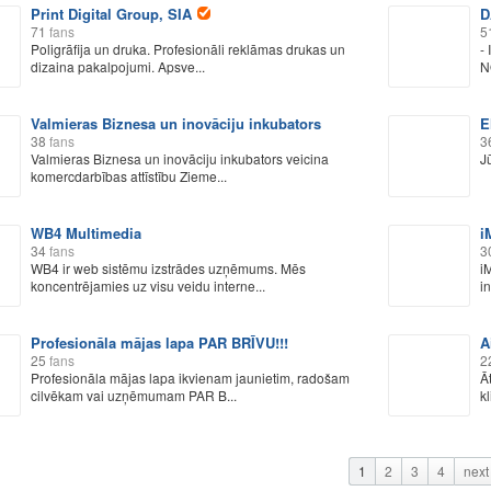
Print Digital Group, SIA
D
71
fans
5
Poligrāfija un druka. Profesionāli reklāmas drukas un
-
dizaina pakalpojumi. Apsve...
N
Valmieras Biznesa un inovāciju inkubators
E
38
fans
3
Valmieras Biznesa un inovāciju inkubators veicina
J
komercdarbības attīstību Zieme...
WB4 Multimedia
i
34
fans
3
WB4 ir web sistēmu izstrādes uzņēmums. Mēs
i
koncentrējamies uz visu veidu interne...
i
Profesionāla mājas lapa PAR BRĪVU!!!
A
25
fans
2
Profesionāla mājas lapa ikvienam jaunietim, radošam
Ā
cilvēkam vai uzņēmumam PAR B...
k
1
2
3
4
next