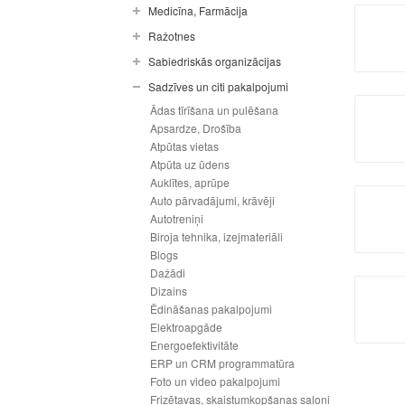
Medicīna, Farmācija
Ražotnes
Sabiedriskās organizācijas
Sadzīves un citi pakalpojumi
Ādas tīrīšana un pulēšana
Apsardze, Drošība
Atpūtas vietas
Atpūta uz ūdens
Auklītes, aprūpe
Auto pārvadājumi, krāvēji
Autotreniņi
Biroja tehnika, izejmateriāli
Blogs
Dažādi
Dizains
Ēdināšanas pakalpojumi
Elektroapgāde
Energoefektivitāte
ERP un CRM programmatūra
Foto un video pakalpojumi
Frizētavas, skaistumkopšanas saloni